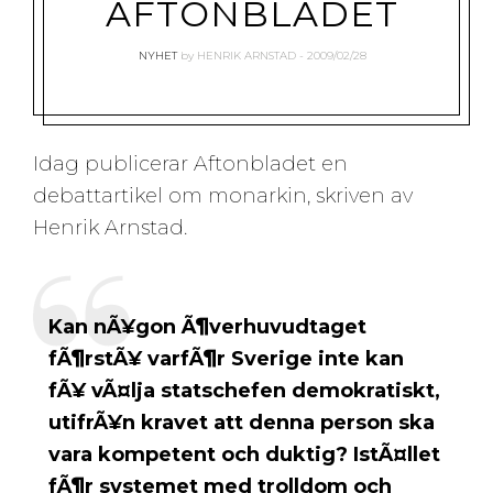
AFTONBLADET
NYHET
by
HENRIK ARNSTAD
2009/02/28
Idag publicerar Aftonbladet en
debattartikel om monarkin, skriven av
Henrik Arnstad.
Kan nÃ¥gon Ã¶verhuvudtaget
fÃ¶rstÃ¥ varfÃ¶r Sverige inte kan
fÃ¥ vÃ¤lja statschefen demokratiskt,
utifrÃ¥n kravet att denna person ska
vara kompetent och duktig? IstÃ¤llet
fÃ¶r systemet med trolldom och