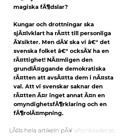
magiska fÃ¶dslar?
Kungar och drottningar ska
sjÃ¤lvklart ha rÃ¤tt till personliga
Ã¥sikter. Men dÃ¥ ska vi â€“ det
svenska folket â€“ ocksÃ¥ ha en
rÃ¤ttighet! NÃ¤mligen den
grundlÃ¤ggande demokratiska
rÃ¤tten att avsÃ¤tta dem i nÃ¤sta
val. Att vi svenskar saknar den
rÃ¤tten Ã¤r inget annat Ã¤n en
omyndighetsfÃ¶rklaring och en
fÃ¶rolÃ¤mpning.
LÃ¤s hela artikeln pÃ¥
aftonbladet.se
.